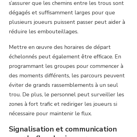
s’assurer que les chemins entre les trous sont
dégagés et suffisamment larges pour que
plusieurs joueurs puissent passer peut aider à
réduire les embouteillages.
Mettre en œuvre des horaires de départ
échelonnés peut également être efficace. En
programmant les groupes pour commencer à
des moments différents, les parcours peuvent
éviter de grands rassemblements à un seul
trou. De plus, le personnel peut surveiller les
zones à fort trafic et rediriger les joueurs si
nécessaire pour maintenir le flux.
Signalisation et communication