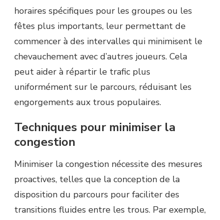
horaires spécifiques pour les groupes ou les
fêtes plus importants, leur permettant de
commencer à des intervalles qui minimisent le
chevauchement avec d’autres joueurs. Cela
peut aider à répartir le trafic plus
uniformément sur le parcours, réduisant les
engorgements aux trous populaires.
Techniques pour minimiser la
congestion
Minimiser la congestion nécessite des mesures
proactives, telles que la conception de la
disposition du parcours pour faciliter des
transitions fluides entre les trous. Par exemple,