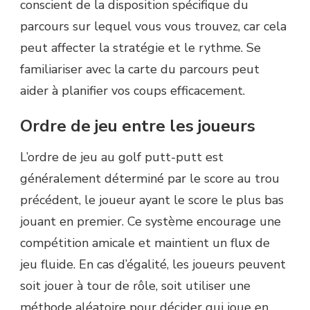
conscient de la disposition spécifique du
parcours sur lequel vous vous trouvez, car cela
peut affecter la stratégie et le rythme. Se
familiariser avec la carte du parcours peut
aider à planifier vos coups efficacement.
Ordre de jeu entre les joueurs
L’ordre de jeu au golf putt-putt est
généralement déterminé par le score au trou
précédent, le joueur ayant le score le plus bas
jouant en premier. Ce système encourage une
compétition amicale et maintient un flux de
jeu fluide. En cas d’égalité, les joueurs peuvent
soit jouer à tour de rôle, soit utiliser une
méthode aléatoire pour décider qui joue en