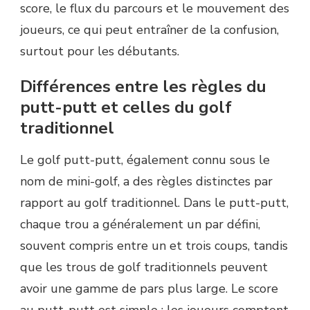
score, le flux du parcours et le mouvement des
joueurs, ce qui peut entraîner de la confusion,
surtout pour les débutants.
Différences entre les règles du
putt-putt et celles du golf
traditionnel
Le golf putt-putt, également connu sous le
nom de mini-golf, a des règles distinctes par
rapport au golf traditionnel. Dans le putt-putt,
chaque trou a généralement un par défini,
souvent compris entre un et trois coups, tandis
que les trous de golf traditionnels peuvent
avoir une gamme de pars plus large. Le score
au putt-putt est simple ; les joueurs comptent