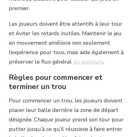
premier.
Les joueurs doivent être attentifs à leur tour
et éviter les retards inutiles. Maintenir le jeu
en mouvement améliore non seulement
l’expérience pour tous, mais aide également à
préserver le flux général
du parcours
.
Règles pour commencer et
terminer un trou
Pour commencer un trou, les joueurs doivent
placer leur balle derrière la zone de départ
désignée. Chaque joueur prend son tour pour
putter jusqu’à ce qu’il réussisse à faire entrer