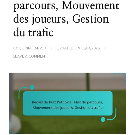
parcours, Mouvement
des joueurs, Gestion
du trafic
BY
QUINN HARPER
UPDATED ON
11/04/2026
ON
LEAVE A COMMENT
RÈGLES
DU
PUTT
PUTT
GOLF
:
FLUX
DU
PARCOURS,
MOUVEMENT
DES
JOUEURS,
GESTION
DU
TRAFIC