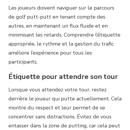
Les joueurs doivent naviguer sur le parcours
de golf putt-putt en tenant compte des
autres, en maintenant un flux fluide et en
minimisant les retards. Comprendre l’étiquette
appropriée, le rythme et la gestion du trafic
améliore l’expérience pour tous les
participants.
Étiquette pour attendre son tour
Lorsque vous attendez votre tour, restez
derrière le joueur qui putte actuellement. Cela
montre du respect et leur permet de se
concentrer sans distractions. Évitez de vous
entasser dans la zone de putting, car cela peut