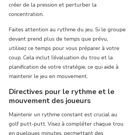
créer de la pression et perturber la
concentration.
Faites attention au rythme du jeu. Si le groupe
devant prend plus de temps que prévu,
utilisez ce temps pour vous préparer à votre
coup. Cela inclut l’évaluation du trou et la
planification de votre stratégie, ce qui aide à
maintenir le jeu en mouvement.
Directives pour le rythme et le
mouvement des joueurs
Maintenir un rythme constant est crucial au
golf putt-putt. Visez à compléter chaque trou
en quelques minutes, permettant des