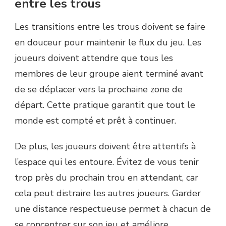
entre les trous
Les transitions entre les trous doivent se faire
en douceur pour maintenir le flux du jeu. Les
joueurs doivent attendre que tous les
membres de leur groupe aient terminé avant
de se déplacer vers la prochaine zone de
départ. Cette pratique garantit que tout le
monde est compté et prêt à continuer.
De plus, les joueurs doivent être attentifs à
l’espace qui les entoure. Évitez de vous tenir
trop près du prochain trou en attendant, car
cela peut distraire les autres joueurs. Garder
une distance respectueuse permet à chacun de
se concentrer sur son jeu et améliore