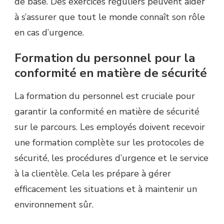
de base. Des exercices réguliers peuvent aider
à s’assurer que tout le monde connaît son rôle
en cas d’urgence.
Formation du personnel pour la
conformité en matière de sécurité
La formation du personnel est cruciale pour
garantir la conformité en matière de sécurité
sur le parcours. Les employés doivent recevoir
une formation complète sur les protocoles de
sécurité, les procédures d’urgence et le service
à la clientèle. Cela les prépare à gérer
efficacement les situations et à maintenir un
environnement sûr.