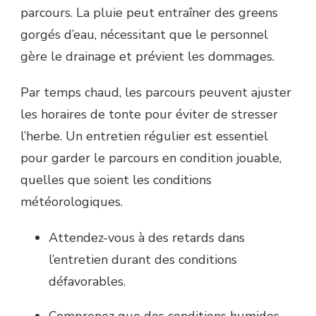
parcours. La pluie peut entraîner des greens
gorgés d’eau, nécessitant que le personnel
gère le drainage et prévient les dommages.
Par temps chaud, les parcours peuvent ajuster
les horaires de tonte pour éviter de stresser
l’herbe. Un entretien régulier est essentiel
pour garder le parcours en condition jouable,
quelles que soient les conditions
météorologiques.
Attendez-vous à des retards dans
l’entretien durant des conditions
défavorables.