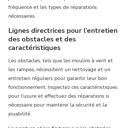
fréquence et les types de réparations
nécessaires.
Lignes directrices pour l’entretien
des obstacles et des
caractéristiques
Les obstacles, tels que les moulins à vent et
les rampes, nécessitent un nettoyage et un
entretien réguliers pour garantir leur bon
fonctionnement. Inspectez ces caractéristiques
pour l’usure et effectuez des réparations si
nécessaire pour maintenir la sécurité et la
jouabilité.