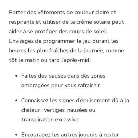
Porter des vêtements de couleur claire et
respirants et utiliser de la crème solaire peut
aider à se protéger des coups de soleil.
Envisagez de programmer le jeu durant les
heures les plus fraîches de la journée, comme
tôt le matin ou tard l’après-midi.
Faites des pauses dans des zones
ombragées pour vous rafraîchir.
Connaissez les signes d’épuisement dû à la
chaleur : vertiges, nausées ou
transpiration excessive.
Encouragez les autres joueurs à rester