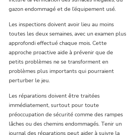
gazon endommagé et de l’équipement usé.
Les inspections doivent avoir lieu au moins
toutes les deux semaines, avec un examen plus
approfondi effectué chaque mois. Cette
approche proactive aide à prévenir que de
petits problèmes ne se transforment en
problèmes plus importants qui pourraient
perturber le jeu.
Les réparations doivent être traitées
immédiatement, surtout pour toute
préoccupation de sécurité comme des rampes
lâches ou des chemins endommagés. Tenir un
journal des réparations peut aider à suivre la