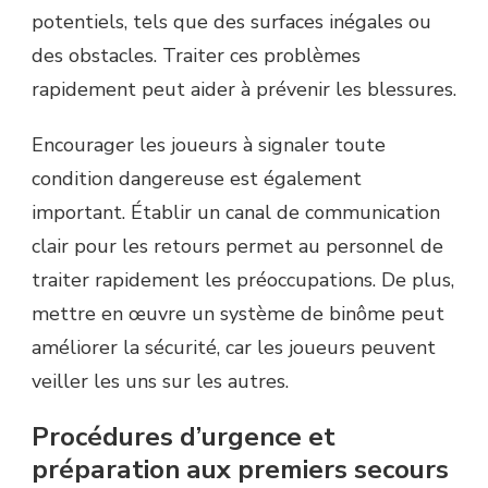
potentiels, tels que des surfaces inégales ou
des obstacles. Traiter ces problèmes
rapidement peut aider à prévenir les blessures.
Encourager les joueurs à signaler toute
condition dangereuse est également
important. Établir un canal de communication
clair pour les retours permet au personnel de
traiter rapidement les préoccupations. De plus,
mettre en œuvre un système de binôme peut
améliorer la sécurité, car les joueurs peuvent
veiller les uns sur les autres.
Procédures d’urgence et
préparation aux premiers secours