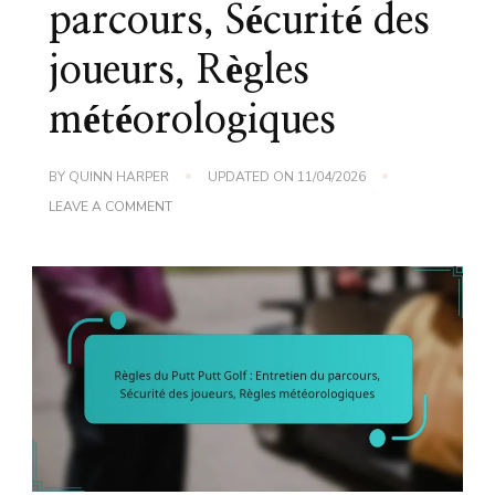
parcours, Sécurité des
joueurs, Règles
météorologiques
BY
QUINN HARPER
UPDATED ON
11/04/2026
ON
LEAVE A COMMENT
RÈGLES
DU
PUTT
PUTT
GOLF
:
ENTRETIEN
DU
PARCOURS,
SÉCURITÉ
DES
JOUEURS,
RÈGLES
MÉTÉOROLOGIQUES