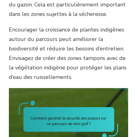
du gazon. Cela est particulièrement important
dans les zones sujettes à la sécheresse.
Encourager la croissance de plantes indigènes
autour du parcours peut améliorer la
biodiversité et réduire les besoins d’entretien.
Envisagez de créer des zones tampons avec de
la végétation indigène pour protéger les plans
d’eau des ruissellements.