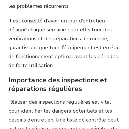
les problèmes récurrents.
Il est conseillé d’avoir un jour d’entretien
désigné chaque semaine pour effectuer des
vérifications et des réparations de routine,
garantissant que tout l’équipement est en état
de fonctionnement optimal avant les périodes
de forte utilisation.
Importance des inspections et
réparations régulières
Réaliser des inspections régulières est vital
pour identifier les dangers potentiels et les
besoins d’entretien. Une liste de contrôle peut
inclure la vérification des surfaces inégales, du