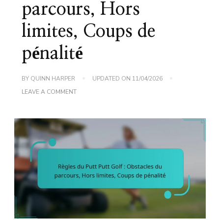
parcours, Hors
limites, Coups de
pénalité
BY
QUINN HARPER
UPDATED ON
11/04/2026
ON
LEAVE A COMMENT
RÈGLES
DU
PUTT
PUTT
GOLF
:
OBSTACLES
DU
PARCOURS,
HORS
LIMITES,
COUPS
DE
PÉNALITÉ