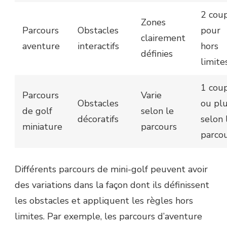
2 cou
Zones
Parcours
Obstacles
pour
clairement
aventure
interactifs
hors
définies
limite
1 cou
Parcours
Varie
Obstacles
ou plu
de golf
selon le
décoratifs
selon 
miniature
parcours
parco
Différents parcours de mini-golf peuvent avoir
des variations dans la façon dont ils définissent
les obstacles et appliquent les règles hors
limites. Par exemple, les parcours d’aventure