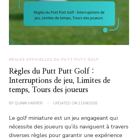
RÈGLES OFFICIELLES DU PUTT PUTT GOLF
Règles du Putt Putt Golf :
Interruptions de jeu, Limites de
temps, Tours des joueurs
BY
QUINN HARPER
UPDATED ON
11/04/2026
Le golf miniature est un jeu engageant qui
nécessite des joueurs qu’ils naviguent à travers
diverses règles pour garantir une expérience