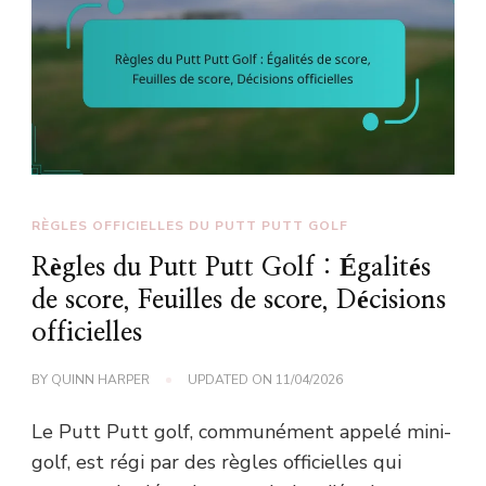
RÈGLES OFFICIELLES DU PUTT PUTT GOLF
Règles du Putt Putt Golf : Égalités
de score, Feuilles de score, Décisions
officielles
BY
QUINN HARPER
UPDATED ON
11/04/2026
Le Putt Putt golf, communément appelé mini-
golf, est régi par des règles officielles qui