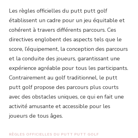
Les règles officielles du putt putt golf
établissent un cadre pour un jeu équitable et
cohérent à travers différents parcours. Ces
directives englobent des aspects tels que le
score, l’équipement, la conception des parcours
et la conduite des joueurs, garantissant une
expérience agréable pour tous les participants.
Contrairement au golf traditionnel, le putt
putt golf propose des parcours plus courts
avec des obstacles uniques, ce qui en fait une
activité amusante et accessible pour les
joueurs de tous âges.
RÈGLES OFFICIELLES DU PUTT PUTT GOLF