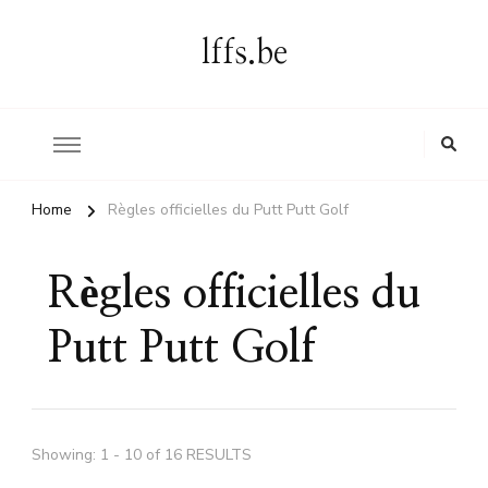
lffs.be
Home
Règles officielles du Putt Putt Golf
Règles officielles du
Putt Putt Golf
Showing: 1 - 10 of 16 RESULTS