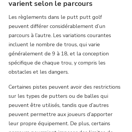
varient selon le parcours
Les règlements dans le putt putt golf
peuvent différer considérablement d’un
parcours à l’autre. Les variations courantes
incluent le nombre de trous, qui varie
généralement de 9 à 18, et la conception
spécifique de chaque trou, y compris les
obstacles et les dangers.
Certaines pistes peuvent avoir des restrictions
sur les types de putters ou de balles qui
peuvent être utilisés, tandis que d’autres
peuvent permettre aux joueurs d’apporter
leur propre équipement. De plus, certains