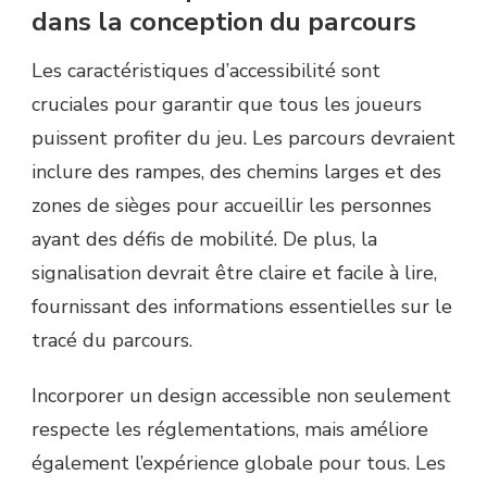
dans la conception du parcours
Les caractéristiques d’accessibilité sont
cruciales pour garantir que tous les joueurs
puissent profiter du jeu. Les parcours devraient
inclure des rampes, des chemins larges et des
zones de sièges pour accueillir les personnes
ayant des défis de mobilité. De plus, la
signalisation devrait être claire et facile à lire,
fournissant des informations essentielles sur le
tracé du parcours.
Incorporer un design accessible non seulement
respecte les réglementations, mais améliore
également l’expérience globale pour tous. Les