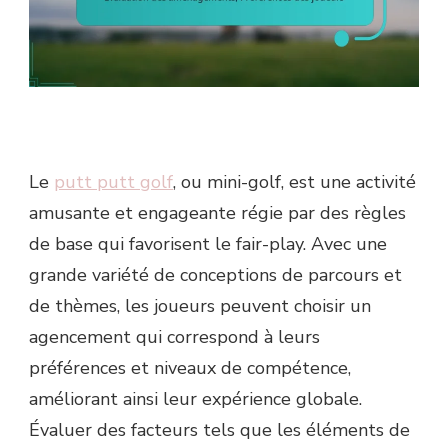
DES
AMÉNAGEMENTS,
PRÉFÉRENCES
DES
JOUEURS
Le
putt putt golf
, ou mini-golf, est une activité
amusante et engageante régie par des règles
de base qui favorisent le fair-play. Avec une
grande variété de conceptions de parcours et
de thèmes, les joueurs peuvent choisir un
agencement qui correspond à leurs
préférences et niveaux de compétence,
améliorant ainsi leur expérience globale.
Évaluer des facteurs tels que les éléments de