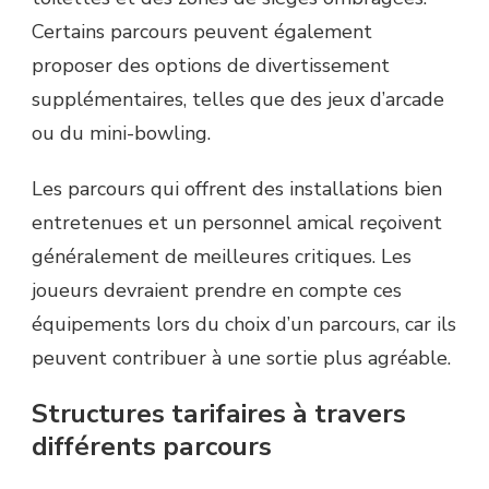
Certains parcours peuvent également
proposer des options de divertissement
supplémentaires, telles que des jeux d’arcade
ou du mini-bowling.
Les parcours qui offrent des installations bien
entretenues et un personnel amical reçoivent
généralement de meilleures critiques. Les
joueurs devraient prendre en compte ces
équipements lors du choix d’un parcours, car ils
peuvent contribuer à une sortie plus agréable.
Structures tarifaires à travers
différents parcours