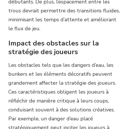
débutants. De plus, l’espacement entre les
trous devrait permettre des transitions fluides,
minimisant les temps d’attente et améliorant
le flux de jeu.
Impact des obstacles sur la
stratégie des joueurs
Les obstacles tels que les dangers d’eau, les
bunkers et les éléments décoratifs peuvent
grandement affecter la stratégie des joueurs.
Ces caractéristiques obligent les joueurs à
réfléchir de manière critique à leurs coups,
conduisant souvent à des solutions créatives.
Par exemple, un danger d’eau placé
stratégiquement peut inciter les joueurs à