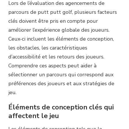
Lors de l’évaluation des agencements de
parcours de putt putt golf, plusieurs facteurs
clés doivent être pris en compte pour
améliorer l’expérience globale des joueurs.
Ceux-ci incluent les éléments de conception,
les obstacles, les caractéristiques
d’accessibilité et les retours des joueurs.
Comprendre ces aspects peut aider à
sélectionner un parcours qui correspond aux
préférences des joueurs et aux stratégies de
jeu.
Éléments de conception clés qui
affectent le jeu
Les éléments de conception tels que la