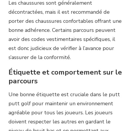
Les chaussures sont généralement
décontractées, mais il est recommandé de
porter des chaussures confortables offrant une
bonne adhérence. Certains parcours peuvent
avoir des codes vestimentaires spécifiques, il
est donc judicieux de vérifier à l’avance pour
s’assurer de la conformité.
Étiquette et comportement sur le
parcours
Une bonne étiquette est cruciale dans le putt
putt golf pour maintenir un environnement
agréable pour tous les joueurs. Les joueurs
doivent respecter les autres en gardant le
niveau de bruit bas et en permettant aux