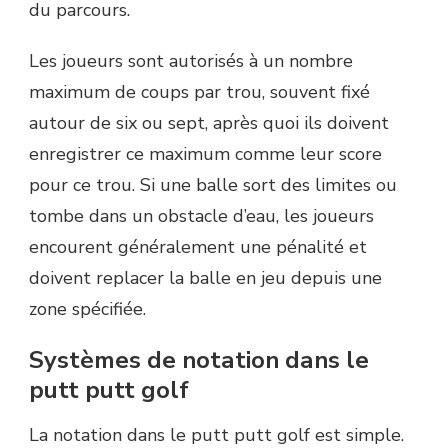
du parcours.
Les joueurs sont autorisés à un nombre
maximum de coups par trou, souvent fixé
autour de six ou sept, après quoi ils doivent
enregistrer ce maximum comme leur score
pour ce trou. Si une balle sort des limites ou
tombe dans un obstacle d’eau, les joueurs
encourent généralement une pénalité et
doivent replacer la balle en jeu depuis une
zone spécifiée.
Systèmes de notation dans le
putt putt golf
La notation dans le putt putt golf est simple.