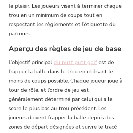
le plaisir. Les joueurs visent à terminer chaque
trou en un minimum de coups tout en
respectant les règlements et l’étiquette du
parcours.
Aperçu des règles de jeu de base
L’objectif principal
du putt putt golf
est de
frapper la balle dans le trou en utilisant le
moins de coups possible. Chaque joueur joue à
tour de rôle, et l’ordre de jeu est
généralement déterminé par celui qui a le
score le plus bas au trou précédent. Les
joueurs doivent frapper la balle depuis des
zones de départ désignées et suivre le tracé