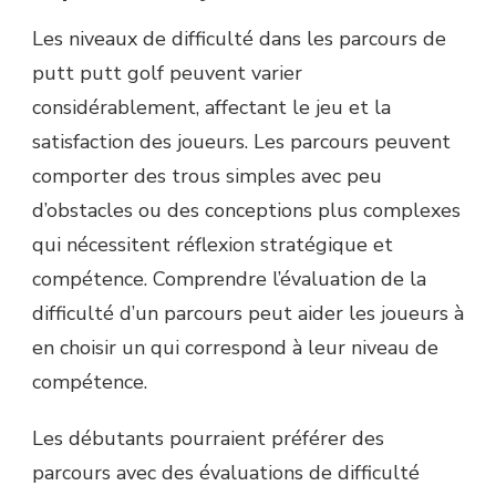
Les niveaux de difficulté dans les parcours de
putt putt golf peuvent varier
considérablement, affectant le jeu et la
satisfaction des joueurs. Les parcours peuvent
comporter des trous simples avec peu
d’obstacles ou des conceptions plus complexes
qui nécessitent réflexion stratégique et
compétence. Comprendre l’évaluation de la
difficulté d’un parcours peut aider les joueurs à
en choisir un qui correspond à leur niveau de
compétence.
Les débutants pourraient préférer des
parcours avec des évaluations de difficulté