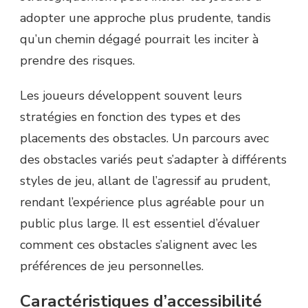
adopter une approche plus prudente, tandis
qu’un chemin dégagé pourrait les inciter à
prendre des risques.
Les joueurs développent souvent leurs
stratégies en fonction des types et des
placements des obstacles. Un parcours avec
des obstacles variés peut s’adapter à différents
styles de jeu, allant de l’agressif au prudent,
rendant l’expérience plus agréable pour un
public plus large. Il est essentiel d’évaluer
comment ces obstacles s’alignent avec les
préférences de jeu personnelles.
Caractéristiques d’accessibilité