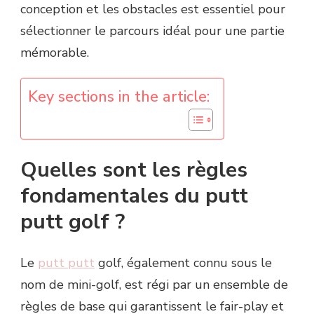
conception et les obstacles est essentiel pour
sélectionner le parcours idéal pour une partie
mémorable.
Key sections in the article:
Quelles sont les règles
fondamentales du putt
putt golf ?
Le
putt putt
golf, également connu sous le
nom de mini-golf, est régi par un ensemble de
règles de base qui garantissent le fair-play et