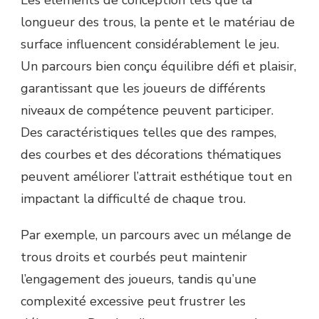
longueur des trous, la pente et le matériau de
surface influencent considérablement le jeu.
Un parcours bien conçu équilibre défi et plaisir,
garantissant que les joueurs de différents
niveaux de compétence peuvent participer.
Des caractéristiques telles que des rampes,
des courbes et des décorations thématiques
peuvent améliorer l’attrait esthétique tout en
impactant la difficulté de chaque trou.
Par exemple, un parcours avec un mélange de
trous droits et courbés peut maintenir
l’engagement des joueurs, tandis qu’une
complexité excessive peut frustrer les