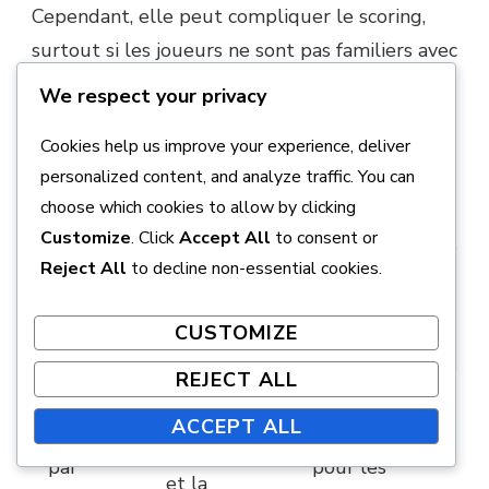
Cependant, elle peut compliquer le scoring,
surtout si les joueurs ne sont pas familiers avec
les règles.
We respect your privacy
Cookies help us improve your experience, deliver
Méthode
personalized content, and analyze traffic. You can
de
Avantages
Inconvénients
choose which cookies to allow by clicking
scoring
Customize
. Click
Accept All
to consent or
Reject All
to decline non-essential cookies.
Scoring
Suivi simple
Moins
par
et clair de la
d’excitation
CUSTOMIZE
coups
performance
compétitive
REJECT ALL
Peut être
Encourage
ACCEPT ALL
Scoring
déroutant
la stratégie
par
pour les
et la