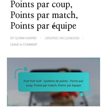
Points par coup,
Points par match,
Points par équipe
BY
QUINN HARPER
UPDATED ON
11/04/2026
ON
LEAVE A COMMENT
PUTT
PUTT
GOLF
–
SYSTÈME
DE
POINTS
:
POINTS
PAR
COUP,
POINTS
PAR
MATCH,
POINTS