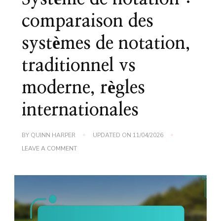
comparaison des
systèmes de notation,
traditionnel vs
moderne, règles
internationales
BY
QUINN HARPER
UPDATED ON
11/04/2026
ON
LEAVE A COMMENT
PUTT
PUTT
GOLF
–
SYSTÈME
DE
NOTATION
: