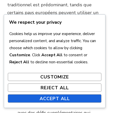
traditionnel est prédominant, tandis que
certains pays européens peuvent utiliser un
système basé sur des points pour certains
We respect your privacy
tournois.
Cookies help us improve your experience, deliver
États-Unis :
Utilise principalement le jeu
personalized content, and analyze traffic. You can
choose which cookies to allow by clicking
de coups avec des variations
Customize
. Click
Accept All
to consent or
occasionnelles pour des parcours à thème.
Reject All
to decline non-essential cookies.
Royaume-Uni :
Intègre souvent des
systèmes de points, récompensant les
CUSTOMIZE
joueurs pour des trous en un ou pour
REJECT ALL
avoir complété des trous sous le par.
ACCEPT ALL
Australie :
Semblable au Royaume-Uni,
avec des défis supplémentaires qui