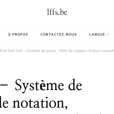
lffs.be
À PROPOS
CONTACTEZ-NOUS
LANGUE
Putt Putt Golf – Système de points : Défis de notation, Erreurs coura
 – Système de
de notation,