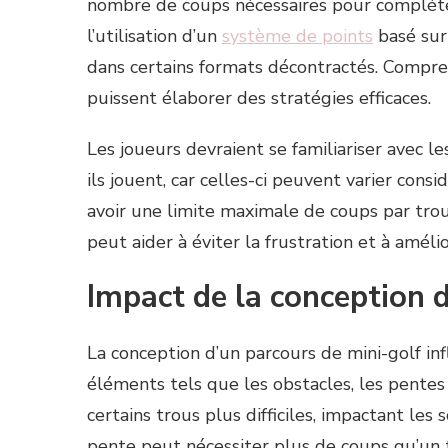
nombre de coups nécessaires pour compléte
l’utilisation d’un
système de points
basé sur 
dans certains formats décontractés. Compre
puissent élaborer des stratégies efficaces.
Les joueurs devraient se familiariser avec l
ils jouent, car celles-ci peuvent varier con
avoir une limite maximale de coups par trou,
peut aider à éviter la frustration et à amél
Impact de la conception d
La conception d’un parcours de mini-golf in
éléments tels que les obstacles, les pente
certains trous plus difficiles, impactant le
pente peut nécessiter plus de coups qu’un t