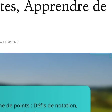
tes, Apprendre de
ON
 A COMMENT
PUTT
PUTT
GOLF
–
SYSTÈME
DE
POINTS
:
DÉFIS
DE
NOTATION,
ERREURS
COURANTES,
APPRENDRE
DE
SES