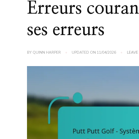
Erreurs couran
ses erreurs
BY
QUINN HARPER
UPDATED ON
11/04/2026
LEAVE