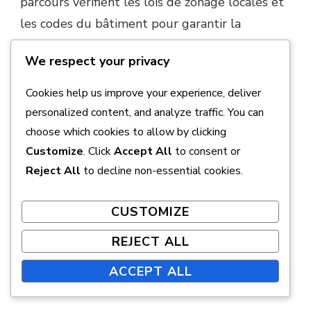
parcours vérifient les lois de zonage locales et
les codes du bâtiment pour garantir la
conformité.
We respect your privacy
De plus, certaines zones peuvent avoir des
Cookies help us improve your experience, deliver
exigences spécifiques concernant les matériaux
personalized content, and analyze traffic. You can
de signalisation, promouvant l’utilisation
choose which cookies to allow by clicking
d’options respectueuses de l’environnement.
Customize
. Click
Accept All
to consent or
Cela peut inclure l’utilisation de matériaux
Reject All
to decline non-essential cookies.
recyclés ou de finitions qui minimisent
l’éblouissement et améliorent la visibilité.
CUSTOMIZE
REJECT ALL
Normes de l’industrie pour la
visibilité et la lisibilité de la
ACCEPT ALL
signalisation