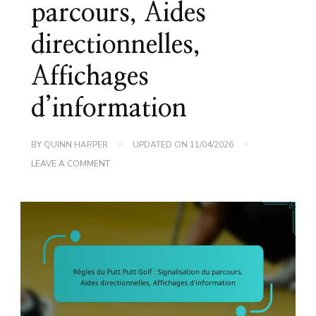
parcours, Aides
directionnelles,
Affichages
d’information
BY
QUINN HARPER
UPDATED ON
11/04/2026
ON
LEAVE A COMMENT
RÈGLES
DU
PUTT
PUTT
GOLF
:
SIGNALISATION
DU
PARCOURS,
AIDES
DIRECTIONNELLES,
AFFICHAGES