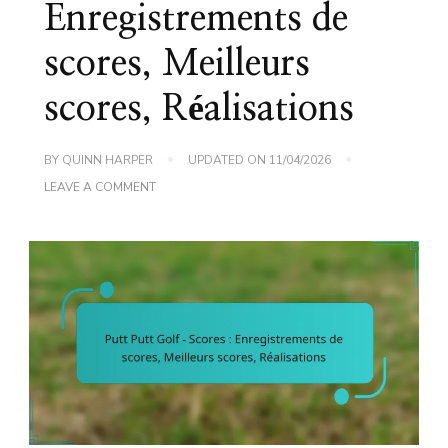
Enregistrements de
scores, Meilleurs
scores, Réalisations
BY
QUINN HARPER
UPDATED ON
11/04/2026
ON
LEAVE A COMMENT
PUTT
PUTT
GOLF
–
SCORES
:
ENREGISTREMENTS
DE
SCORES,
MEILLEURS
SCORES,
RÉALISATIONS