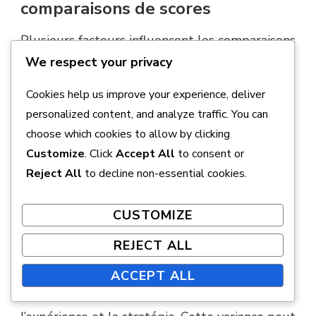
comparaisons de scores
Plusieurs facteurs influencent les comparaisons
We respect your privacy
de scores au mini-golf, y compris la difficulté
du parcours et le niveau d’expérience du
Cookies help us improve your experience, deliver
joueur. Les parcours avec des obstacles plus
personalized content, and analyze traffic. You can
difficiles ou des trous plus longs donnent
choose which cookies to allow by clicking
généralement des scores plus élevés, rendant
Customize
. Click
Accept All
to consent or
les comparaisons moins simples.
Reject All
to decline non-essential cookies.
L’âge peut également jouer un rôle dans les
CUSTOMIZE
scores moyens. Les joueurs plus jeunes
REJECT ALL
peuvent avoir des réflexes plus rapides et une
meilleure coordination œil-main, tandis que les
ACCEPT ALL
joueurs plus âgés peuvent compter sur