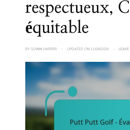
respectueux, 
équitable
BY
QUINN HARPER
UPDATED ON
11/04/2026
LEAVE