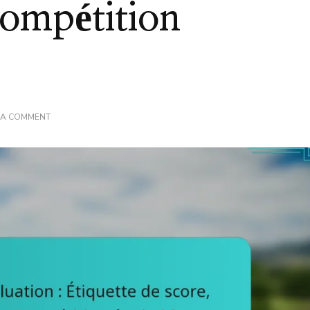
Compétition
ON
 A COMMENT
PUTT
PUTT
GOLF
–
ÉVALUATION
:
ÉTIQUETTE
DE
SCORE,
JEU
RESPECTUEUX,
COMPÉTITION
ÉQUITABLE