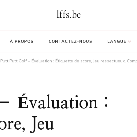
lffs.be
À PROPOS
CONTACTEZ-NOUS
LANGUE
Putt Putt Golf – Évaluation : Étiquette de score, Jeu respectueux, Comp
 – Évaluation :
ore, Jeu