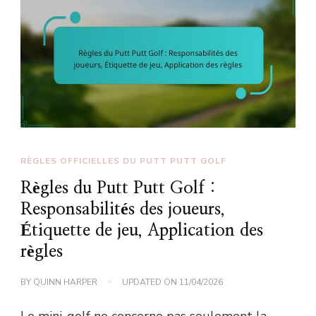
RÈGLES OFFICIELLES DU PUTT PUTT GOLF
Règles du Putt Putt Golf :
Responsabilités des joueurs,
Étiquette de jeu, Application des
règles
BY
QUINN HARPER
UPDATED ON
11/04/2026
Le mini-golf ne concerne pas seulement la