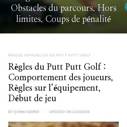
Évaluation des aménagements,
Préférences des joueurs
RÈGLES OFFICIELLES DU PUTT PUTT GOLF
Règles du Putt Putt Golf :
Comportement des joueurs,
Règles sur l’équipement,
Début de jeu
BY
QUINN HARPER
UPDATED ON
11/04/2026