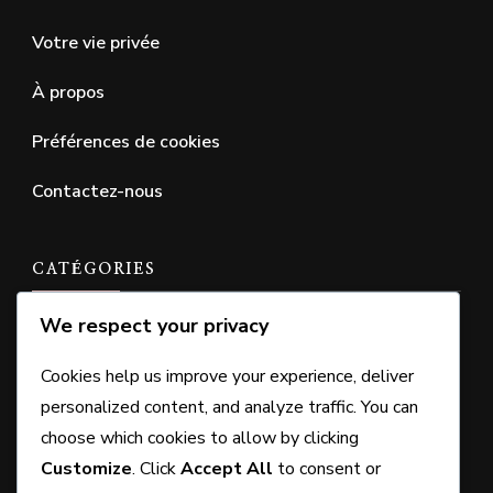
Votre vie privée
À propos
Préférences de cookies
Contactez-nous
CATÉGORIES
We respect your privacy
Plan du parcours de mini-golf Putt Putt
Cookies help us improve your experience, deliver
Règles officielles du Putt Putt Golf
personalized content, and analyze traffic. You can
Systèmes de pointage de Putt Putt Golf
choose which cookies to allow by clicking
Customize
. Click
Accept All
to consent or