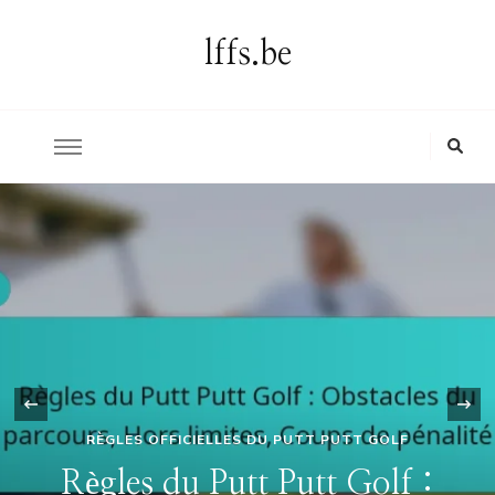
lffs.be
PLAN DU PARCOURS DE MINI-GOLF PUTT PUTT
‹
Règles du Putt Putt Golf :
Comparaisons de parcours,