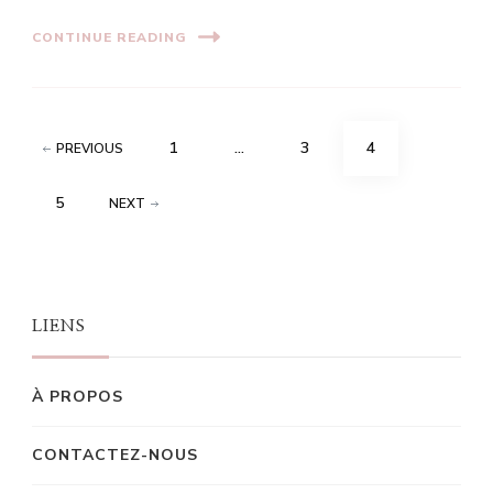
CONTINUE READING
Posts
PAGE
PAGE
PAGE
1
…
3
4
PREVIOUS
pagination
PAGE
5
NEXT
LIENS
À PROPOS
CONTACTEZ-NOUS